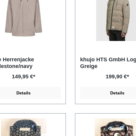
e Herrenjacke
khujo HTS GmbH Log
lestone/navy
Greige
149,95 €*
199,90 €*
Details
Details