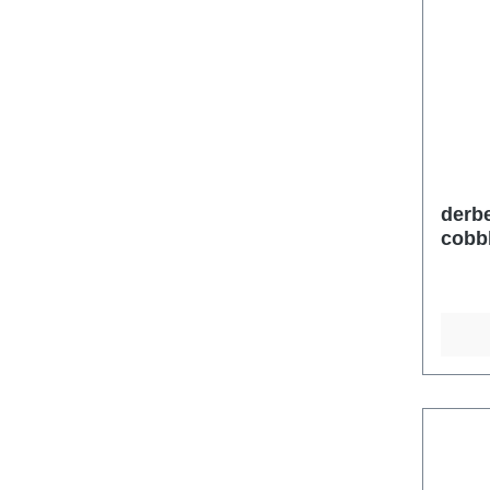
derb
cobb