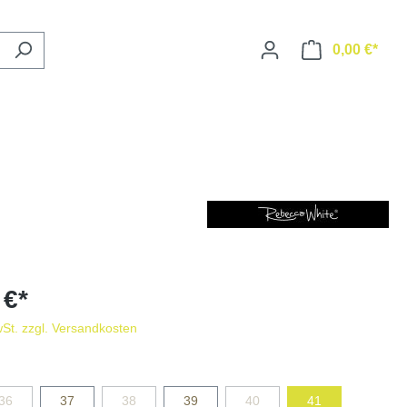
0,00 €*
 €*
wSt. zzgl. Versandkosten
36
37
38
39
40
41