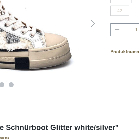
42
Produktnum
 Schnürboot Glitter white/silver"
GPSR)