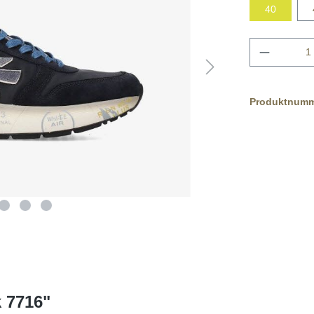
40
Produktnum
 7716"