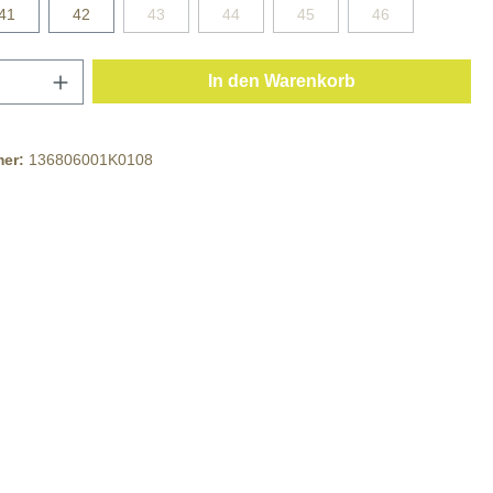
41
42
43
44
45
46
In den Warenkorb
mer:
136806001K0108