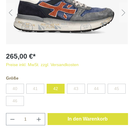
265,00 €*
Preise inkl. MwSt. zzgl. Versandkosten
Größe
40
41
42
43
44
45
46
In den Warenkorb