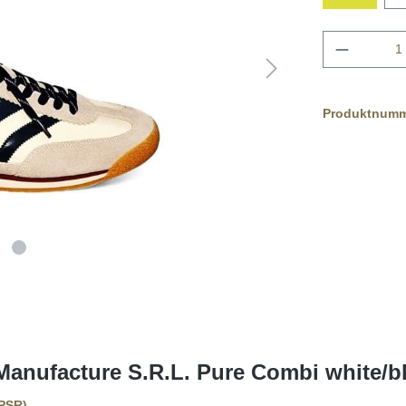
Produktnum
anufacture S.R.L. Pure Combi white/b
GPSR)