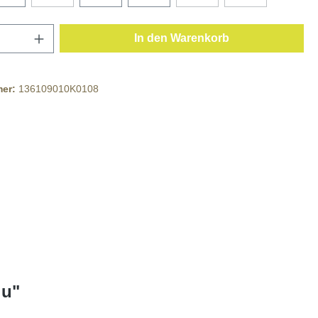
In den Warenkorb
mer:
136109010K0108
lu"