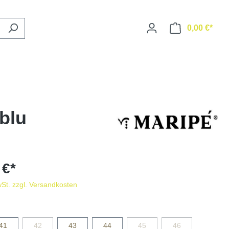
0,00 €*
blu
 €*
wSt. zzgl. Versandkosten
41
42
43
44
45
46