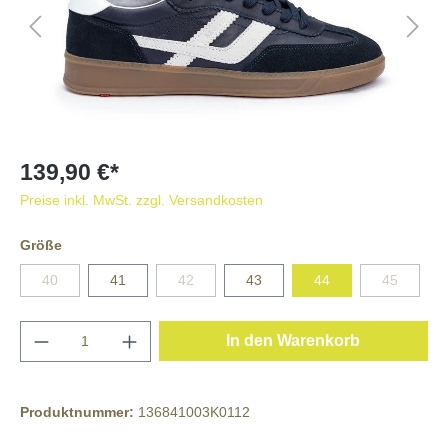
139,90 €*
Preise inkl. MwSt. zzgl. Versandkosten
Größe
40
41
42
43
44
45
In den Warenkorb
Produktnummer:
136841003K0112