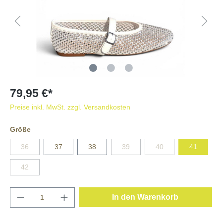
79,95 €*
Preise inkl. MwSt. zzgl. Versandkosten
Größe
36
37
38
39
40
41
42
In den Warenkorb