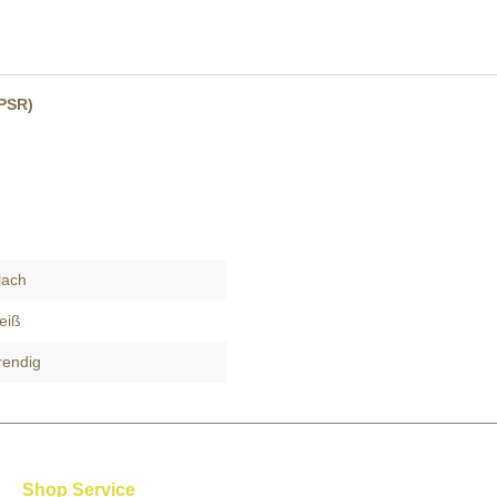
GPSR)
lach
eiß
rendig
Shop Service