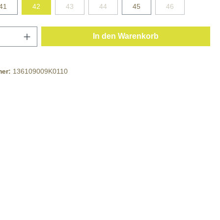
41
42
43
44
45
46
In den Warenkorb
mer:
136109009K0110