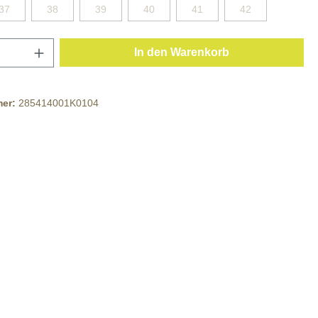
37
38
39
40
41
42
In den Warenkorb
mer:
285414001K0104