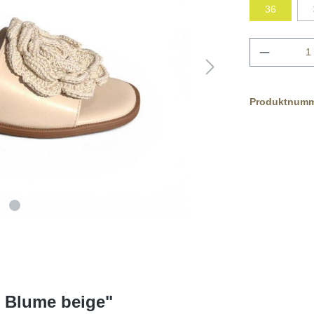
36
Produktnum
l Blume beige"