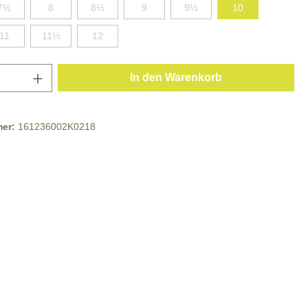
7½
8
8½
9
9½
10
11
11½
12
In den Warenkorb
mer:
161236002K0218