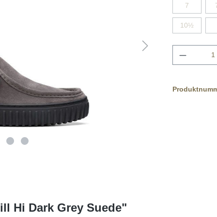
7
10½
Produktnum
ll Hi Dark Grey Suede"