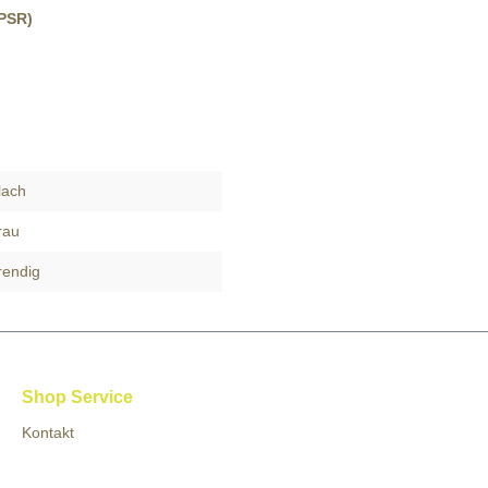
GPSR)
lach
rau
rendig
Shop Service
Kontakt