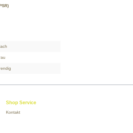
GPSR)
lach
rau
rendig
Shop Service
Kontakt