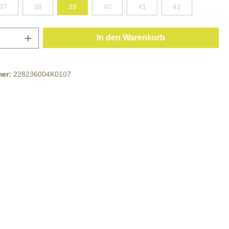
37
38
39
40
41
42
In den Warenkorb
mer:
228236004K0107