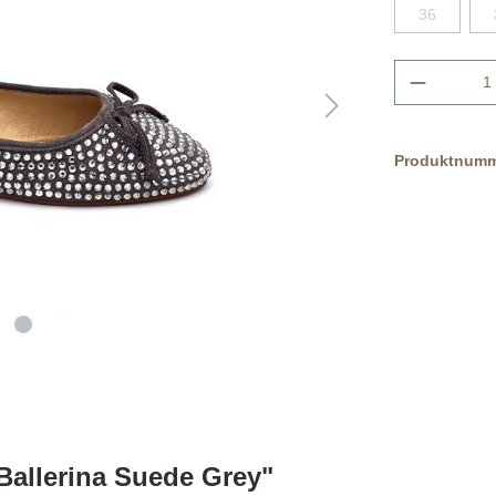
36
Produktnum
allerina Suede Grey"